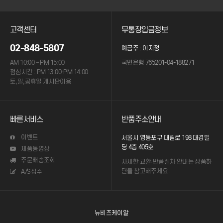
고객센터
무통장입금정보
02-848-5807
예금주 : 이지정
AM 10:00 ~ PM 15:00
국민은행 765201-04-188271
점심시간 : PM 13:00-PM 14:00
토,일,공휴일 게시판이용
빠른서비스
반품주소안내
이벤트
서울시 영등포구 대림로 198 대경빌
딩 4층 405호
제품동영상
주문배송조회
자세한 교환·반품절차 안내는
상품하
단을 참고해주세요.
A/S접수
뉴비즈케이알