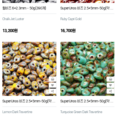
휠비즈 6*2.3mm - 50g(390개)
SuperUnos 비즈 2.5*5mm-50g(약 650개)
Chalk Jet Luster
Ruby Capri Gold
13,200원
16,700원
SuperUnos 비즈 2.5*5mm-50g(약 650개)
SuperUnos 비즈 2.5*5mm-50g(약 650개)
Lemon Dark Travertine
Turquoise Green Dark Travertine