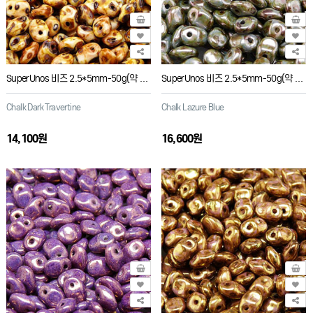
SuperUnos 비즈 2.5*5mm-50g(약 650개)
SuperUnos 비즈 2.5*5mm-50g(약 650개)
Chalk Dark Travertine
Chalk Lazure Blue
14,100원
16,600원