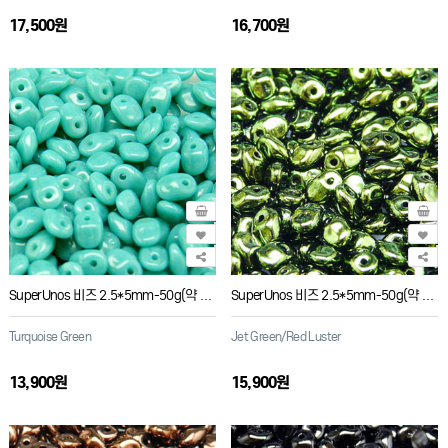
17,500원
16,700원
SuperUnos 비즈 2.5*5mm-50g(약 650개)
SuperUnos 비즈 2.5*5mm-50g(약 650개)
Turquoise Green
Jet Green/Red Luster
13,900원
15,900원