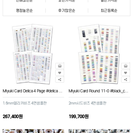
판매많은순
낮은가격순
높은가격순
평점높은순
후기많은순
최근등록순
Miyuki Card Delica 4 Page #delica N-1r
Miyuki Card Round 11-0 #black_cover
1.6mm델리카비즈 4면샘플판
2mm시드비즈 4면샘플판
267,400원
199,700원