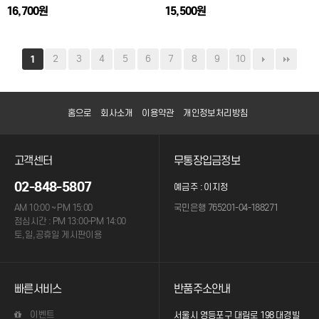
16,700원
15,500원
2
3
4
5
6
7
8
9
10
1
홈으로
회사소개
이용약관
개인정보처리방침
고객센터
무통장입금정보
02-848-5807
예금주 : 이지정
AM 10:00 ~ PM 15:00
국민은행 765201-04-188271
점심시간 : PM 13:00-PM 14:00
토,일,공휴일 게시판이용
빠른서비스
반품주소안내
이벤트
서울시 영등포구 대림로 198 대경빌