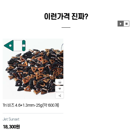
이런가격 진짜?
효
효
과
과
재
정
생
지
Tri 비즈 4.6*1.3mm-25g(약 600개)
Jet Sunset
18,300원