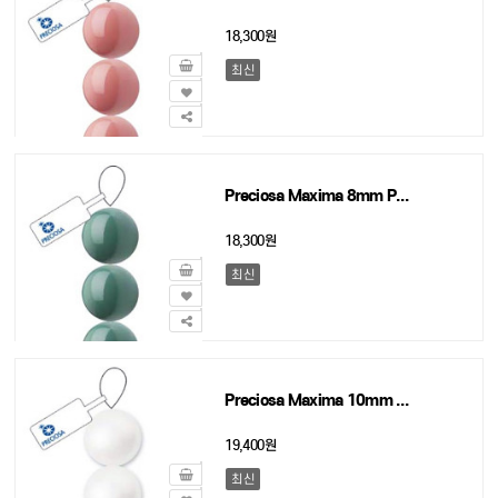
18,300원
최신
Preciosa Maxima 8mm Pearl Sage - 45개
18,300원
최신
Preciosa Maxima 10mm Pearl Round white - 36개
19,400원
최신