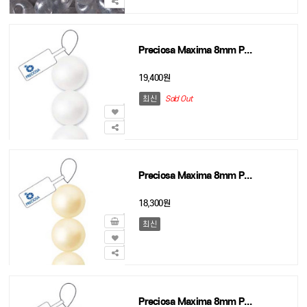
Preciosa Maxima 8mm Pearl Round white - 45개
19,400원
최신
Sold Out
Preciosa Maxima 8mm Pearl Vanilla - 45개
18,300원
최신
Preciosa Maxima 8mm Pearl Salmon Rose - 45개