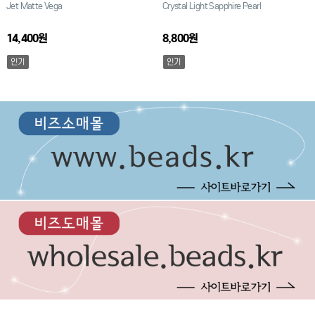
Jet Matte Vega
Crystal Light Sapphire Pearl
14,400원
8,800원
인기
인기