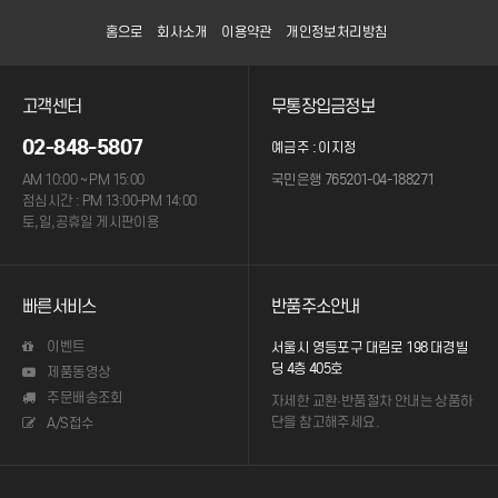
홈으로
회사소개
이용약관
개인정보처리방침
고객센터
무통장입금정보
02-848-5807
예금주 : 이지정
AM 10:00 ~ PM 15:00
국민은행 765201-04-188271
점심시간 : PM 13:00-PM 14:00
토,일,공휴일 게시판이용
빠른서비스
반품주소안내
이벤트
서울시 영등포구 대림로 198 대경빌
딩 4층 405호
제품동영상
주문배송조회
자세한 교환·반품절차 안내는
상품하
단을 참고해주세요.
A/S접수