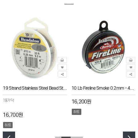
19 Strand Stainless Steel Bead Stringing Wire 0.25mm - 9.2m
10 Lb Fireline Smoke 0.2mm - 45m
19가닥
16,200원
히트
16,700원
히트